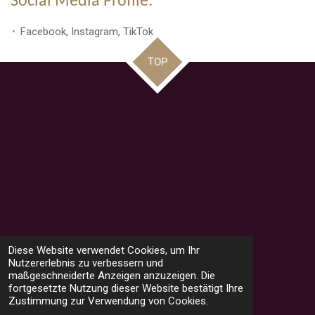
Social Media Profile:
Facebook, Instagram, TikTok
TOP
1
2
3
4
5
B
B
Diese Website verwendet Cookies, um Ihr
e
e
Nutzererlebnis zu verbessern und
w
S
S
S
S
S
w
maßgeschneiderte Anzeigen anzuzeigen. Die
e
108 Stimmen
r
e
fortgesetzte Nutzung dieser Website bestätigt Ihre
t
t
t
t
t
t
r
Zustimmung zur Verwendung von Cookies.
u
W
F
I
n
t